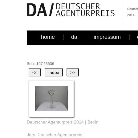
Deutsch
2014
home
da
impressum
Seite 197 / 3536
Deutscher Agenturpreis 2014 | Berlin
Jury Deutscher Agenturpreis