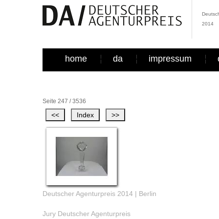
Deutsch
2014
home
da
impressum
Seite 247 / 3536
Deutscher Agenturpreis 2014 | Berlin
Jury Deutscher Agenturpreis