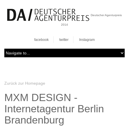
Deutscher Agenturpreis
2014
facebook
twitter
Instagram
Zurück zur Homepage
MXM DESIGN -
Internetagentur Berlin
Brandenburg