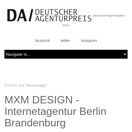
Deutscher Agenturpreis
2014
facebook
twitter
Instagram
Zurück zur Homepage
MXM DESIGN -
Internetagentur Berlin
Brandenburg